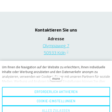
Kontaktieren Sie uns
Adresse
Olympiaweg 7
50933 Köln
Phone: +49 (0) 172 9335425
Um Ihnen die Navigation auf der Website zu erleichtern, Ihnen individuelle
Inhalte oder Werbung anzubieten und den Datenverkehr anonym zu
E-mail:
zoppeviola@gmail.com
analysieren, verwenden wir Cookies, die wir mit unseren Partnern für soziale
more
Medien, Werbung und Analysen teilen. Ihre Einstellungen können Sie über
den Link „Cookie-Einstellungen“ anpassen und jederzeit im Footer der
Website ändern. Nähere Informationen finden Sie in unserer Richtlinie zum
ERFORDERLICH AKTIVIEREN
Schutz personenbezogener Daten und zur Verwendung von Cookies. Sind
Sie mit der Verwendung von Cookies einverstanden?
COOKIE-EINSTELLUNGEN
solidpixels.
ALLES ZULASSEN